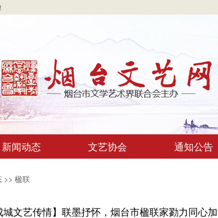
！
新闻动态
文艺协会
通知公告
态
>>
楹联
成城文艺传情】联墨抒怀，烟台市楹联家勠力同心加油