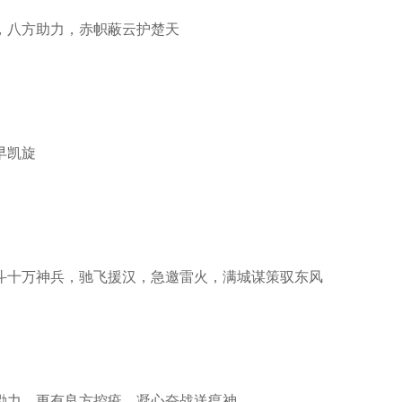
八方助力，赤帜蔽云护楚天
早凯旋
十万神兵，驰飞援汉，急邀雷火，满城谋策驭东风
力，更有良方控疫，凝心奋战送瘟神