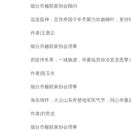
烟台市楹联家协会顾问
远送瘟神，且凭举国子年齐聚力欣裁柳叶，更待
作者|王惠正
烟台市楹联家协会理事
邪疫伴冬寒，一城施虐，华夏临危弥冷意党恩擎大
作者|陆玉生
烟台市楹联家协会理事
海岳情怀，大义山东奔楚地军民气节，同心华夏
作者|刘常忠
烟台市楹联家协会理事