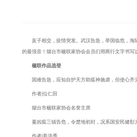
亥子相交，疫情突发。武汉告急，举国临危，海陆
的最强音！烟台市楹联家协会会员们用两行文字书写
楹联作品选登
国难告急，应知自护天方助瘟神施虐，但使心齐
作者|位仁田
烟台市楹联家协会名誉主席
蔓凶瘟三镇告危，令楚地初封，况系国安民健彰大
作者|姜洪秀