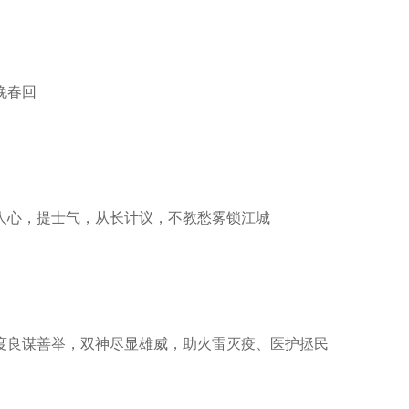
挽春回
心，提士气，从长计议，不教愁雾锁江城
良谋善举，双神尽显雄威，助火雷灭疫、医护拯民