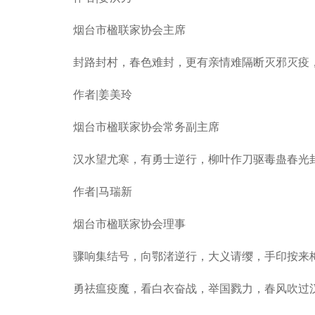
烟台市楹联家协会主席
封路封村，春色难封，更有亲情难隔断灭邪灭疫，
作者|姜美玲
烟台市楹联家协会常务副主席
汉水望尤寒，有勇士逆行，柳叶作刀驱毒蛊春光封
作者|马瑞新
烟台市楹联家协会理事
骤响集结号，向鄂渚逆行，大义请缨，手印按来
勇祛瘟疫魔，看白衣奋战，举国戮力，春风吹过