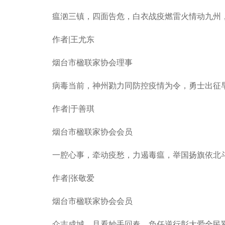
瘟汹三镇，四面告危，白衣战疫燃雷火情动九州，
作者|王尤东
烟台市楹联家协会理事
病毒当前，神州勠力同防控疫情为令，勇士出征
作者|于善琪
烟台市楹联家协会会员
一腔心事，牵动疫愁，力遏毒瘟，举国扬旗依北斗
作者|张敬爱
烟台市楹联家协会会员
众志成城，且看妙手回春，负任逆行彰大爱全民勠