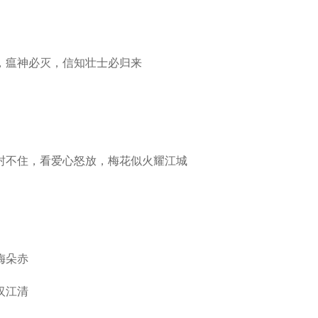
瘟神必灭，信知壮士必归来
不住，看爱心怒放，梅花似火耀江城
梅朵赤
汉江清