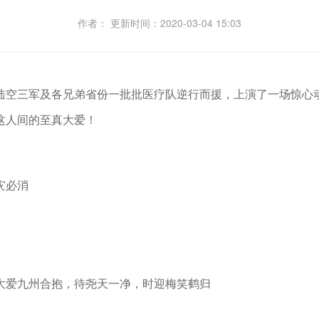
作者： 更新时间：2020-03-04 15:03
空三军及各兄弟省份一批批医疗队逆行而援，上演了一场惊心动
这人间的至真大爱！
灾必消
爱九州合抱，待尧天一净，时迎梅笑鹤归