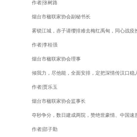
作者|张树路
烟台市楹联家协会副秘书长
雾锁江城，赤子请缨排难去梅红禹甸，同心战疫
作者|李桂强
烟台市楹联家协会理事
倾我力，尽他能，全面安排，定把深情传汉口稳人
作者|贾乐玉
烟台市楹联家协会监事长
夺秒争分，数日建成两院，赞绝世豪情、中国速度
作者|邵子勤