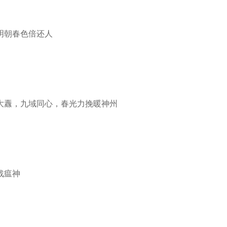
明朝春色倍还人
纛，九域同心，春光力挽暖神州
战瘟神