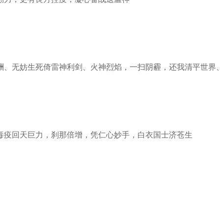
、无妨生死倚雷神利剑、火神烈焰，一扫阴霾，还我清平世界
疫回天巨力，刹那倍增，凭仁心妙手，白衣国士济苍生