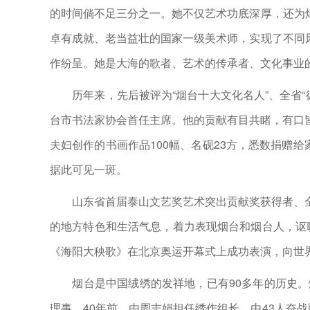
的时间倘不足三分之一。她不仅艺术功底深厚，还为烟
卓有成就、老当益壮的国家一级美术师，实现了不同风
作纷呈。她是大海的歌者、艺术的传承者、文化事业的见
历年来，先后被评为“烟台十大文化名人”、全省“德
台市书法家协会首任主席。他的贡献有目共睹，有口皆
夫妇创作的书画作品100幅、名砚23方，悉数捐赠
据此可见一斑。
山东省首届泰山文艺奖艺术突出贡献奖获得者、全
的地方特色和生活气息，着力表现烟台和烟台人，讴歌
《海阳大秧歌》在北京奥运开幕式上成功表演，向世
烟台是中国绒绣的发祥地，已有90多年的历史。
理事。40年前，由周志娟担任绣作组长，由43人奋