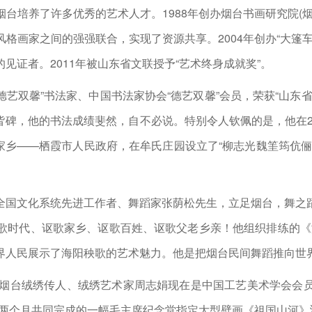
台培养了许多优秀的艺术人才。1988年创办烟台书画研究院(
格画家之间的强强联合，实现了资源共享。2004年创办“大篷
证者。2011年被山东省文联授予“艺术终身成就奖”。
艺双馨”书法家、中国书法家协会“德艺双馨”会员，荣获“山东
碑，他的书法成绩斐然，自不必说。特别令人钦佩的是，他在20
给家乡——栖霞市人民政府，在牟氏庄园设立了“柳志光魏筀筠伉
国文化系统先进工作者、舞蹈家张荫松先生，立足烟台，舞之蹈
时代、讴歌家乡、讴歌百姓、讴歌父老乡亲！他组织排练的《海
界人民展示了海阳秧歌的艺术魅力。他是把烟台民间舞蹈推向世
烟台绒绣传人、绒绣艺术家周志娟现在是中国工艺美术学会会员
战两个月共同完成的一幅毛主席纪念堂指定大型壁画《祖国山河》