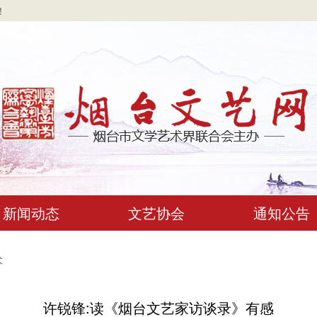
！
新闻动态
文艺协会
通知公告
术
许锐锋:读《烟台文艺家访谈录》有感