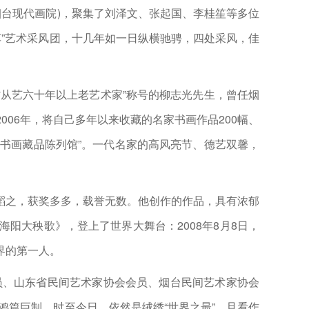
烟台现代画院)，聚集了刘泽文、张起国、李桂笙等多位
车”艺术采风团，十几年如一日纵横驰骋，四处采风，佳
省从艺六十年以上老艺术家”称号的柳志光先生，曾任烟
06年，将自己多年以来收藏的名家书画作品200幅、
俪书画藏品陈列馆”。一代名家的高风亮节、德艺双馨，
之，获奖多多，载誉无数。他创作的作品，具有浓郁
阳大秧歌》，登上了世界大舞台：2008年8月8日，
界的第一人。
、山东省民间艺术家协会会员、烟台民间艺术家协会
鸿篇巨制，时至今日，依然是绒绣“世界之最”。且看作