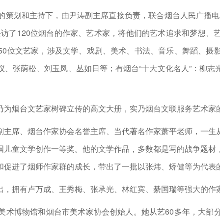
策划和主持下，由尹涛副主席直接负责，联合烟台人民广播电台
采访了120位烟台的作家、艺术家，将他们的艺术追求和梦想、
50位文艺家，涉及文学、戏剧、美术、书法、音乐、舞蹈、摄
仪、张荫松、刘玉凤、丛如日等；有烟台“十大文化名人”：柳志
为烟台文艺家树碑立传的高文大册，实乃烟台文联服务艺术家
主席、烟台作家协会名誉主席、当代著名作家萧平老师，一生从
国儿童文学创作一等奖。他的文学作品，多数都是写的战争题材
和促进了烟师作家群的成长，带出了一批以张炜、矫健等为代表
，拥有卢万成、王秀梅、张承光、林红宾、綦国瑞等强大的作家
术博物馆和烟台市美术家协会创始人。她从艺60多年，大部分