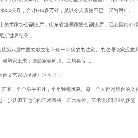
，重约350公斤，合计640多万针，足以令人震撼不已，叹为观止。
术家协会副主席，山东省漫画家协会副主席，已在国内外报刊发表
尼斯世界纪录”。
获第八届中国文联文艺评论一等奖的书法家、书法理论家迟志
塑家王未；摄影家姜同川、兰培喜等......
台文艺家访谈录》这本书吧！
文艺家，个个身手不凡，个个独领风骚。每一个人都是烟台的文
进一步认识了他们的艺术风格、艺术品位、艺术追求和绰约多姿